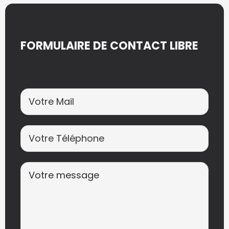
n
a
t
FORMULAIRE DE CONTACT LIBRE
i
v
e
: