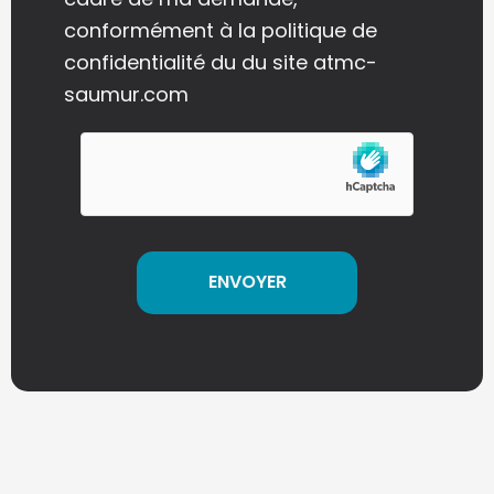
conformément à la politique de
confidentialité du du site atmc-
saumur.com
A
l
t
e
r