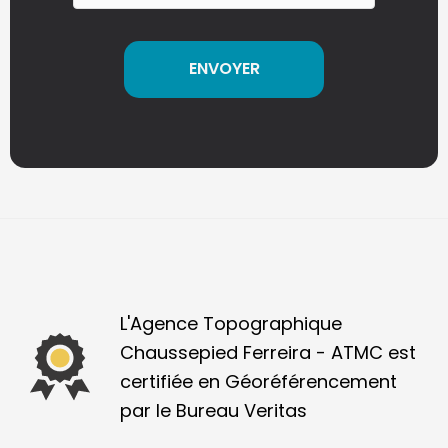
A
l
t
e
FOOTER
r
n
a
L'Agence Topographique
t
Chaussepied Ferreira - ATMC est
i
certifiée en Géoréférencement
v
par le Bureau Veritas
e